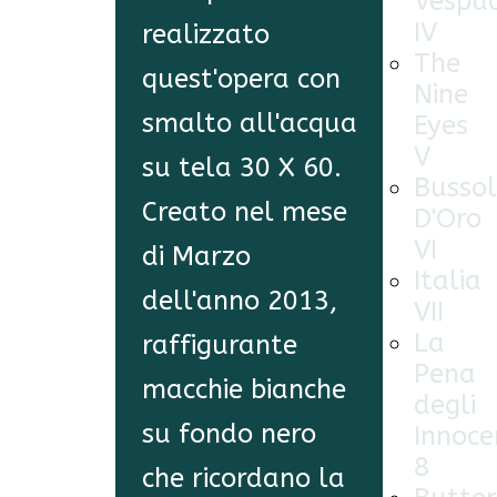
Vespuc
IV
realizzato
The
quest'opera con
Nine
smalto all'acqua
Eyes
V
su tela 30 X 60.
Busso
Creato nel mese
D'Oro
VI
di Marzo
Italia
dell'anno 2013,
VII
La
raffigurante
Pena
macchie bianche
degli
su fondo nero
Innoce
8
che ricordano la