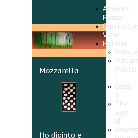
Americo
Russo
Curriculu
Vitae
Painter
Painte
Natur
Morta
Mozzarella
I
Caos
II
The
Sun
III
Ameri
Ho dipinto e